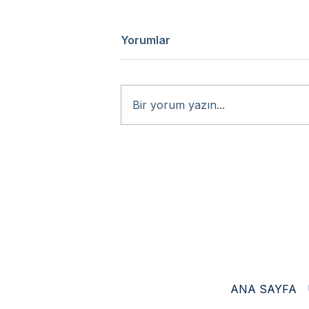
Yorumlar
Bir yorum yazın...
Uluslararası ve
Türkiye’deki Fuar Katılımı –
Cerrahi El Alet Setleri
ANA SAYFA