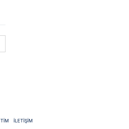
ararası ve
ye’deki Fuar Katılımı –
 Spor Cerrahisi
TİM
İLETİŞİM