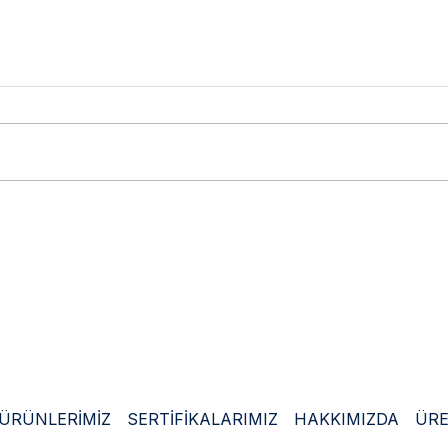
Uluslararası ve
Ulusl
Türkiye’deki Fuar Katılımı –
Türki
Omurga Protezleri
Diz &
ÜRÜNLERİMİZ
SERTİFİKALARIMIZ
HAKKIMIZDA
ÜRE