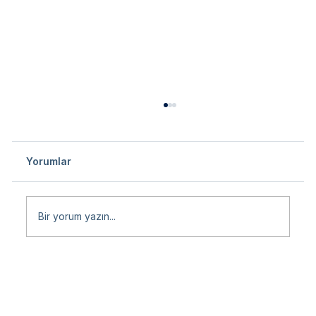
Yorumlar
Bir yorum yazın...
Uluslararası ve Türkiye’deki Fuar
Katılımı – Omurga Protezleri