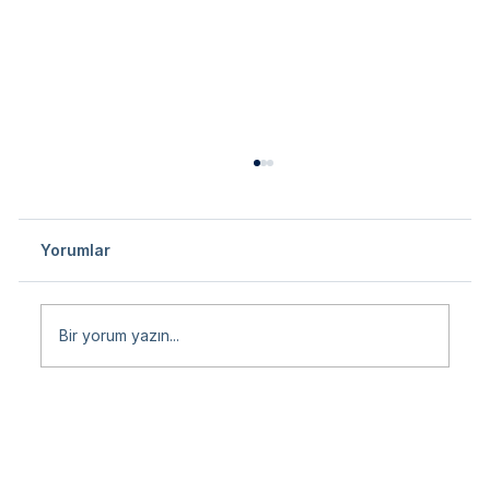
Yorumlar
Bir yorum yazın...
Uluslararası ve Türkiye’deki Fuar
Katılımı – Omurga Protezleri